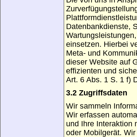
Zurverfügungstellung
Plattformdienstleist
Datenbankdienste, S
Wartungsleistungen,
einsetzen. Hierbei v
Meta- und Kommunik
dieser Website auf G
effizienten und sic
Art. 6 Abs. 1 S. 1 f
3.2 Zugriffsdaten
Wir sammeln Informa
Wir erfassen automa
und Ihre Interaktion
oder Mobilgerät. Wi