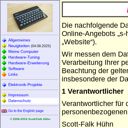
Die nachfolgende Dat
Online-Angebots „s-
„Website“).
Allgemeines
Neuigkeiten
(04.08.2025)
Meine Computer
Wir messen dem Dat
Hardware-Tuning
Verarbeitung Ihrer 
Hardware-Erweiterung
Software
Beachtung der gelte
Links
insbesondere der D
Elektronik-Projekte
1 Verantwortlicher
Impressum
Datenschutz
Verantwortlicher für
personenbezogenen D
Go to the English page
© 2006-2024 Scott-Falk Hühn
Scott-Falk Hühn